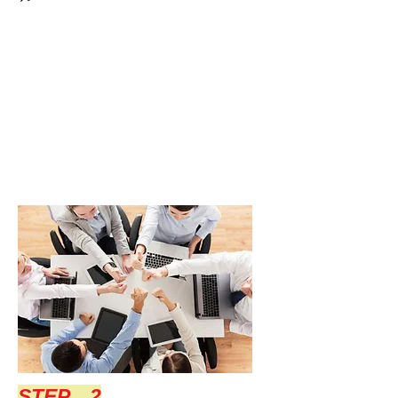
​STEP 2